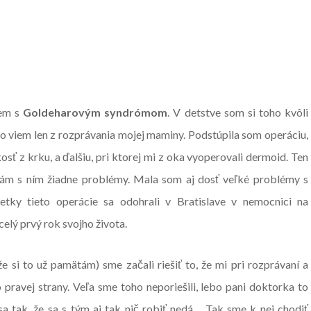
jem s
Goldeharovým syndrómom
. V detstve som si toho kvôli
 to viem len z rozprávania mojej maminy. Podstúpila som operáciu,
kosť z krku, a ďalšiu, pri ktorej mi z oka vyoperovali dermoid. Ten
emám s ním žiadne problémy. Mala som aj dosť veľké problémy s
etky tieto operácie sa odohrali v Bratislave v nemocnici na
elý prvý rok svojho života.
e si to už pamätám) sme začali riešiť to, že mi pri rozprávaní a
pravej strany. Veľa sme toho neporiešili, lebo pani doktorka to
 sa tak, že sa s tým aj tak nič robiť nedá… Tak sme k nej chodiť