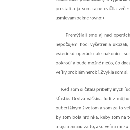
prestali a ja som tajne cvičila več
usmievam pekne rovno:)
Premýšľali sme aj nad operác
nepočujem, hoci vyšetrenia ukázali
estetickú operáciu ale nakoniec 
pokročí a bude možné niečo, čo dnes 
veľký problém nerobí. Zvykla som si.
Keď som si čítala príbehy iných ľu
šťastie. Drvivá väčšina ľudí z môjh
pubertálnym životom a som za to veľ
by som bola hrdinka, keby som na t
moju maminu za to, ako veľmi mi zo 