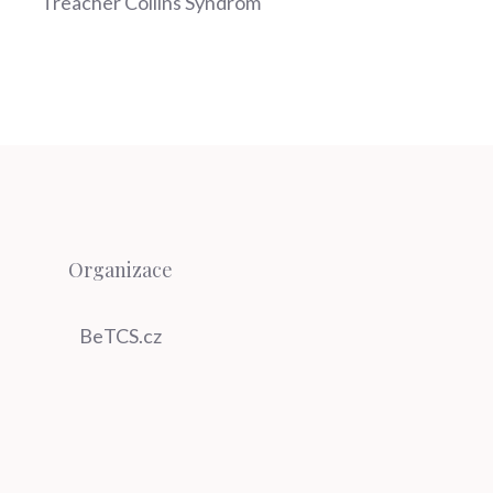
Treacher Collins Syndrom
Organizace
BeTCS.cz