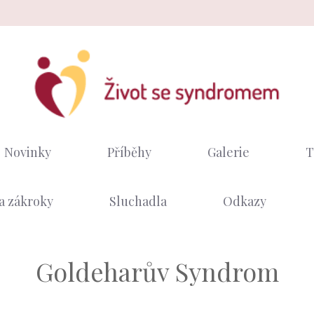
Novinky
Příběhy
Galerie
T
a zákroky
Sluchadla
Odkazy
Goldeharův Syndrom