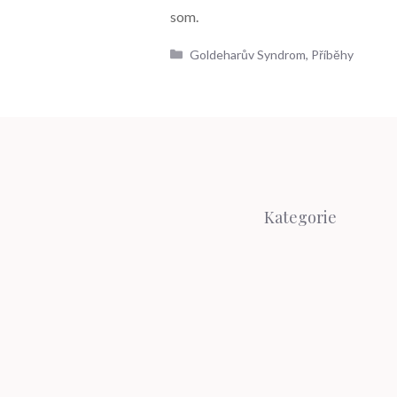
som.
Rubriky
Goldeharův Syndrom
,
Příběhy
Kategorie