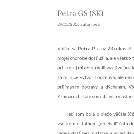
Petra GS (SK)
29/03/2015
autor:
petr
Volám sa
Petra
P.
a už 23 rokov ži
mojej chorobe dosť užila, ale všetko
pri ktorej mi odtstránili vystávajúcu 
sa mi síce vytvoril odznova, ale n
prijímaním potravy a dýchaním. Vš
Kramároch. Tam som strávila vlastne c
Keď som bola o niečo väčšia (čiž
všetkom ostatnom „ubiehali“ ústa do 
videla dosť pesimisticky a vyjadrila