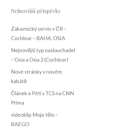
Nejnovější příspěvky
Zákaznický servis v ČR –
Cochlear – BAHA, OSIA
Nejnovější typ naslouchadel
– Osia a Osia 2 (Cochlear)
Nové stránky v novém
kabátě
Článek o Péti s TCS na CNN
Prima
videoklip Moje tělo –
RAEGO