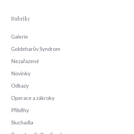
Rubriky
Galerie
Goldeharův Syndrom
Nezařazené
Novinky
Odkazy
Operace a zákroky
Příběhy
Sluchadla