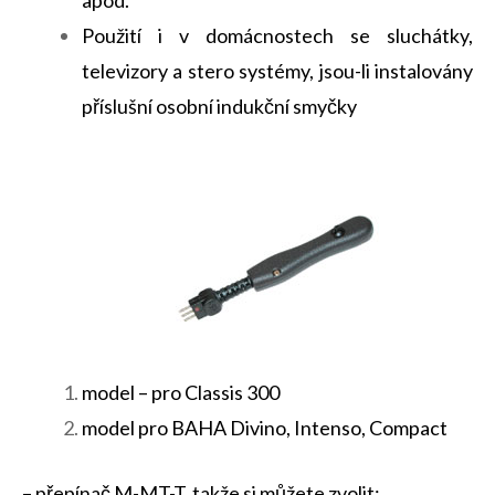
apod.
Použití i v domácnostech se sluchátky,
televizory a stero systémy, jsou-li instalovány
příslušní osobní indukční smyčky
model – pro Classis 300
model pro BAHA Divino, Intenso, Compact
– přepínač M-MT-T, takže si můžete zvolit: