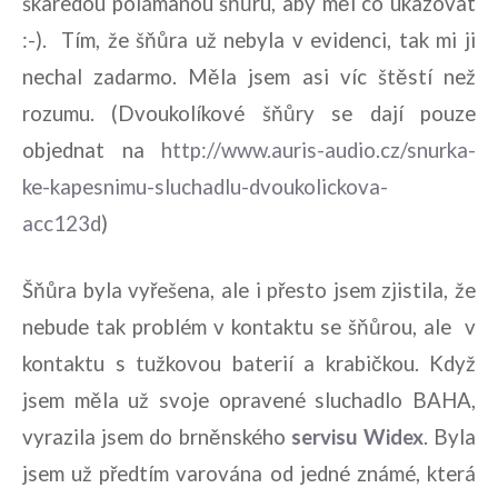
škaredou polámanou šňůru, aby měl co ukazovat
:-). Tím, že šňůra už nebyla v evidenci, tak mi ji
nechal zadarmo. Měla jsem asi víc štěstí než
rozumu. (Dvoukolíkové šňůry se dají pouze
objednat na
http://www.auris-audio.cz/snurka-
ke-kapesnimu-sluchadlu-dvoukolickova-
acc123d
)
Šňůra byla vyřešena, ale i přesto jsem zjistila, že
nebude tak problém v kontaktu se šňůrou, ale v
kontaktu s tužkovou baterií a krabičkou. Když
jsem měla už svoje opravené sluchadlo BAHA,
vyrazila jsem do brněnského
servisu Widex
. Byla
jsem už předtím varována od jedné známé, která