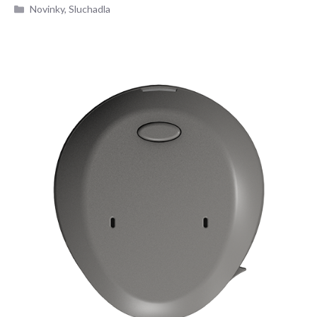
Rubriky
Novinky
,
Sluchadla