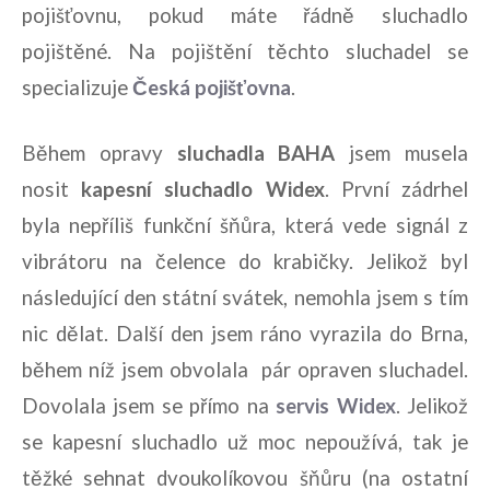
pojišťovnu, pokud máte řádně sluchadlo
pojištěné. Na pojištění těchto sluchadel se
specializuje
Česká pojišťovna
.
Během opravy
sluchadla BAHA
jsem musela
nosit
kapesní sluchadlo Widex
. První zádrhel
byla nepříliš funkční šňůra, která vede signál z
vibrátoru na čelence do krabičky. Jelikož byl
následující den státní svátek, nemohla jsem s tím
nic dělat. Další den jsem ráno vyrazila do Brna,
během níž jsem obvolala pár opraven sluchadel.
Dovolala jsem se přímo na
servis Widex
. Jelikož
se kapesní sluchadlo už moc nepoužívá, tak je
těžké sehnat dvoukolíkovou šňůru (na ostatní