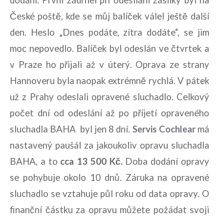
dodání. První zádrhel při odesílání zásilky byl na
České poště, kde se můj balíček válel ještě další
den. Heslo „Dnes podáte, zítra dodáte“, se jim
moc nepovedlo. Balíček byl odeslán ve čtvrtek a
v Praze ho přijali až v úterý. Oprava ze strany
Hannoveru byla naopak extrémně rychlá. V pátek
už z Prahy odeslali opravené sluchadlo. Celkový
počet dní od odeslání až po příjetí opraveného
sluchadla BAHA byl jen 8 dní.
Servis Cochlear
má
nastavený paušál za jakoukoliv opravu sluchadla
BAHA, a to
cca 13 500 Kč.
Doba dodání opravy
se pohybuje okolo 10 dnů. Záruka na opravené
sluchadlo se vztahuje půl roku od data opravy. O
finanční částku za opravu můžete požádat svoji