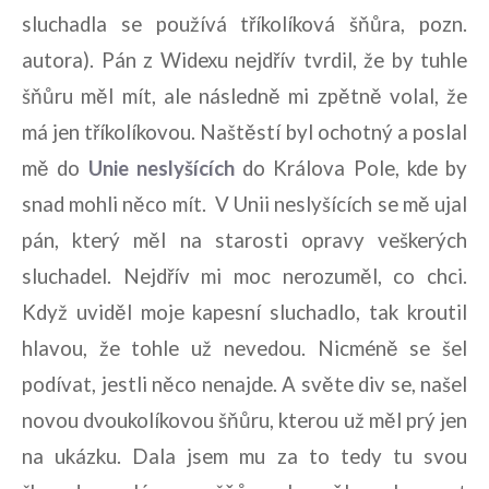
sluchadla se používá tříkolíková šňůra, pozn.
autora). Pán z Widexu nejdřív tvrdil, že by tuhle
šňůru měl mít, ale následně mi zpětně volal, že
má jen tříkolíkovou. Naštěstí byl ochotný a poslal
mě do
Unie neslyšících
do Králova Pole, kde by
snad mohli něco mít. V Unii neslyšících se mě ujal
pán, který měl na starosti opravy veškerých
sluchadel. Nejdřív mi moc nerozuměl, co chci.
Když uviděl moje kapesní sluchadlo, tak kroutil
hlavou, že tohle už nevedou. Nicméně se šel
podívat, jestli něco nenajde. A světe div se, našel
novou dvoukolíkovou šňůru, kterou už měl prý jen
na ukázku. Dala jsem mu za to tedy tu svou