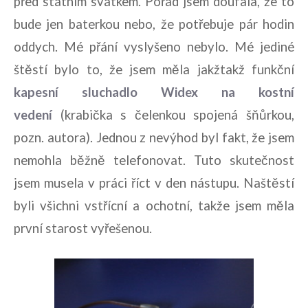
před státním svátkem. Pořád jsem doufala, že to
bude jen baterkou nebo, že potřebuje pár hodin
oddych. Mé přání vyslyšeno nebylo. Mé jediné
štěstí bylo to, že jsem měla jakžtakž funkční
kapesní sluchadlo Widex na kostní
vedení
(krabička s čelenkou spojená šňůrkou,
pozn. autora).
Jednou z nevýhod byl fakt, že jsem
nemohla běžně telefonovat. Tuto skutečnost
jsem musela v práci říct v den nástupu. Naštěstí
byli všichni vstřícní a ochotní, takže jsem měla
první starost vyřešenou.