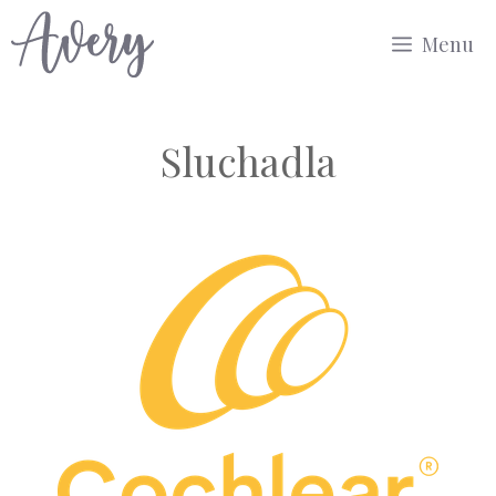
Přeskočit
Menu
na
obsah
Sluchadla