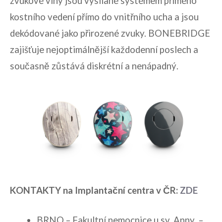
zvukové vlny jsou vysílané systémem přímého
kostního vedení přímo do vnitřního ucha a jsou
dekódované jako přirozené zvuky. BONEBRIDGE
zajišťuje nejoptimálnější každodenní poslech a
současně zůstává diskrétní a nenápadný.
KONTAKTY na Implantační centra v ČR:
ZDE
BRNO – Fakultní nemocnice u sv. Anny –