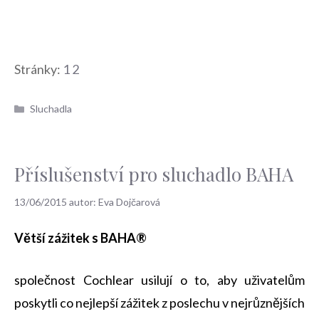
Stránky:
1
2
Rubriky
Sluchadla
Příslušenství pro sluchadlo BAHA
13/06/2015
autor:
Eva Dojčarová
Větší zážitek s BAHA®
společnost Cochlear usilují o to, aby uživatelům
poskytli co nejlepší zážitek z poslechu v nejrůznějších