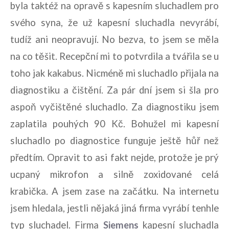
byla taktéž na opravě s kapesním sluchadlem pro
svého syna, že už kapesní sluchadla nevyrábí,
tudíž ani neopravují. No bezva, to jsem se měla
na co těšit. Recepční mi to potvrdila a tvářila se u
toho jak kakabus. Nicméně mi sluchadlo přijala na
diagnostiku a čištění. Za pár dní jsem si šla pro
aspoň vyčištěné sluchadlo. Za diagnostiku jsem
zaplatila pouhých 90 Kč. Bohužel mi kapesní
sluchadlo po diagnostice funguje ještě hůř než
předtím. Opravit to asi fakt nejde, protože je prý
ucpaný mikrofon a silně zoxidované celá
krabička. A jsem zase na začátku. Na internetu
jsem hledala, jestli nějaká jiná firma vyrábí tenhle
typ sluchadel. Firma
Siemens
kapesní sluchadla