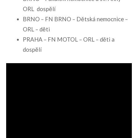
ORL dospělí
BRNO – FN BRNO – Dětská nemocnice –
ORL – děti
PRAHA – FN MOTOL – ORL – děti a
dospělí