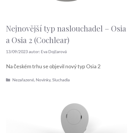
Nejnovější typ naslouchadel – Osia
a Osia 2 (Cochlear)
13/09/2023
autor:
Eva Dojčarová
Na českém trhu se objevil nový typ Osia 2
Rubriky
Nezařazené
,
Novinky
,
Sluchadla