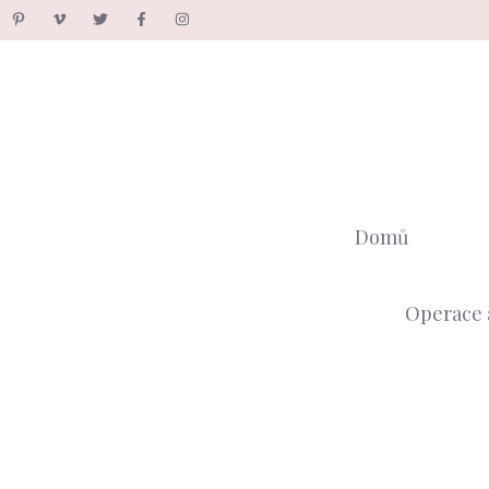
Přeskočit
na
obsah
Domů
Operace 