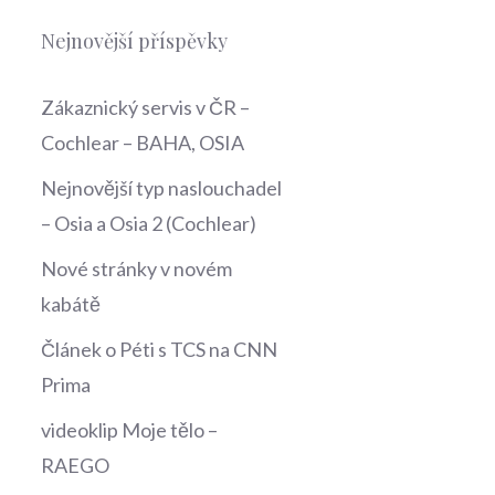
Nejnovější příspěvky
Zákaznický servis v ČR –
Cochlear – BAHA, OSIA
Nejnovější typ naslouchadel
– Osia a Osia 2 (Cochlear)
Nové stránky v novém
kabátě
Článek o Péti s TCS na CNN
Prima
videoklip Moje tělo –
RAEGO