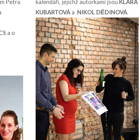
m Petra
kalendáři, jejichž autorkami jsou
KLÁRA
s
KUBARTOVÁ
a
NIKOL DĚDINOVÁ
.
CS
a o