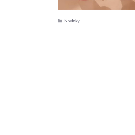
Rubriky
Novinky