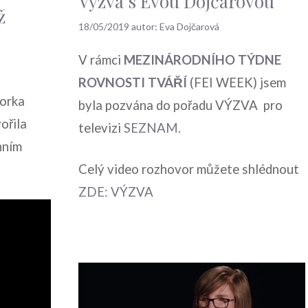
Výzva s Evou Dojčarovou
ž
18/05/2019
autor:
Eva Dojčarová
V rámci
MEZINÁRODNÍHO TÝDNE
ROVNOSTI TVÁŘÍ
(FEI WEEK) jsem
dorka
byla pozvána do pořadu VÝZVA pro
ořila
televizi
SEZNAM
.
nním
Celý video rozhovor můžete shlédnout
ZDE: VÝZVA