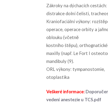
Zákroky na dýchacích cestách:
distrakce dolní čelisti, trache
Kraniofaciální výkony: rozště
operace, operace orbity a jař
oblouku (včetně
kostního štěpu), orthognatick
maxilly (např. Le Fort I osteoto
mandibuly (9).
ORL výkony: tympanostomie,
otoplastika
Veškeré informace:
Doporučen
vedení anestezie u TCS.pdf