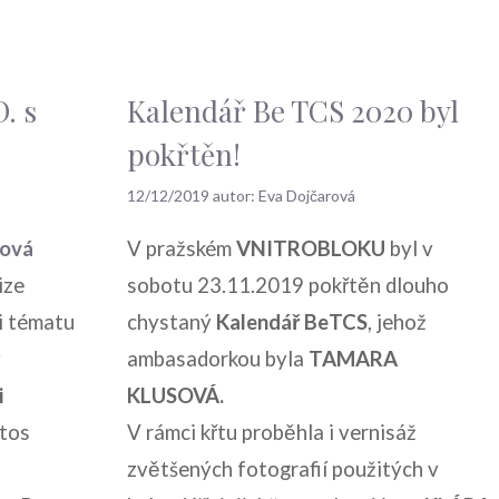
. s
Kalendář Be TCS 2020 byl
pokřtěn!
12/12/2019
autor:
Eva Dojčarová
jová
V pražském
VNITROBLOKU
byl v
ize
sobotu 23.11.2019 pokřtěn dlouho
i tématu
chystaný
Kalendář BeTCS
, jehož
y
ambasadorkou byla
TAMARA
i
KLUSOVÁ.
etos
V rámci křtu proběhla i vernisáž
zvětšených fotografií použitých v