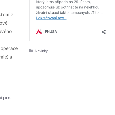
ostomie
pové
mového
é operace
Rubriky
Novinky
mie) a
í pro