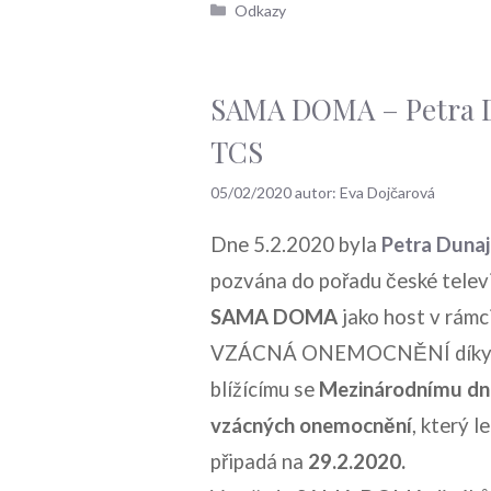
Rubriky
Odkazy
SAMA DOMA – Petra D
TCS
05/02/2020
autor:
Eva Dojčarová
Dne 5.2.2020 byla
Petra Duna
pozvána do pořadu české telev
SAMA DOMA
jako host v rámc
VZÁCNÁ ONEMOCNĚNÍ dík
blížícímu se
Mezinárodnímu dn
vzácných onemocnění
, který l
připadá na
29.2.2020.