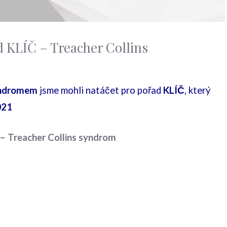
d KLÍČ – Treacher Collins
syndromem
jsme mohli natáčet pro pořad
KLÍČ
, který
021
 – Treacher Collins syndrom