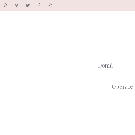
Přeskočit
na
obsah
Domů
Operace 