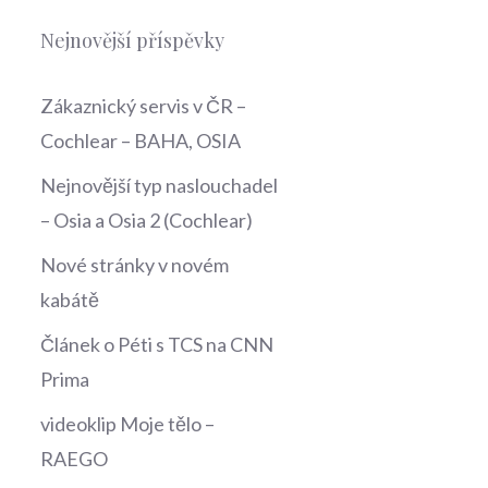
Nejnovější příspěvky
Zákaznický servis v ČR –
Cochlear – BAHA, OSIA
Nejnovější typ naslouchadel
– Osia a Osia 2 (Cochlear)
Nové stránky v novém
kabátě
Článek o Péti s TCS na CNN
Prima
videoklip Moje tělo –
RAEGO