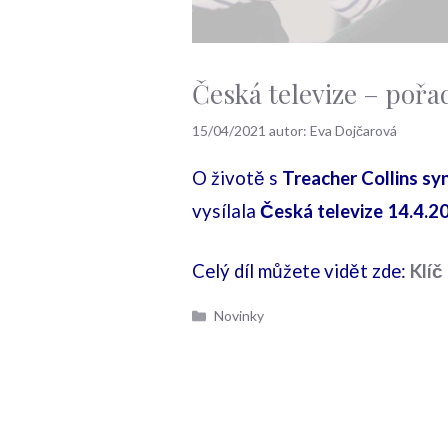
Česká televize – pořa
15/04/2021
autor:
Eva Dojčarová
O životě s
Treacher Collins 
vysílala
Česká televize 14.4.2
Celý díl můžete vidět zde:
Klíč
Rubriky
Novinky