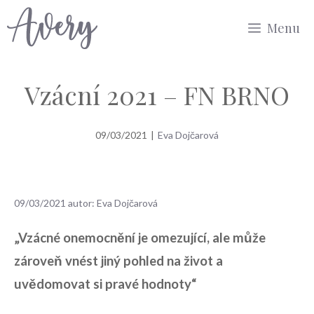
Přeskočit
Menu
na
obsah
Vzácní 2021 – FN BRNO
09/03/2021
|
Eva Dojčarová
09/03/2021
autor:
Eva Dojčarová
„Vzácné onemocnění je omezující, ale může
zároveň vnést jiný pohled na život a
uvědomovat si pravé hodnoty“