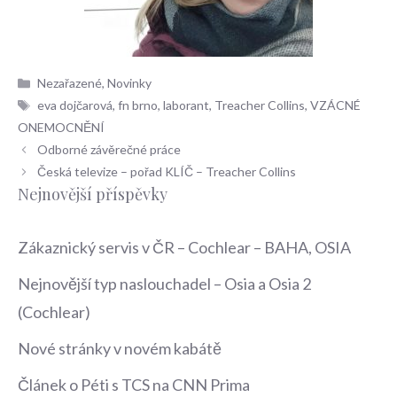
Rubriky
Nezařazené
,
Novinky
Štítky
eva dojčarová
,
fn brno
,
laborant
,
Treacher Collins
,
VZÁCNÉ
ONEMOCNĚNÍ
Odborné závěrečné práce
Česká televize – pořad KLÍČ – Treacher Collins
Nejnovější příspěvky
Zákaznický servis v ČR – Cochlear – BAHA, OSIA
Nejnovější typ naslouchadel – Osia a Osia 2
(Cochlear)
Nové stránky v novém kabátě
Článek o Péti s TCS na CNN Prima