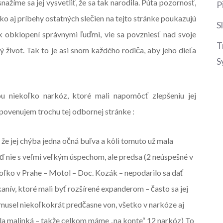
nažíme sa jej vysvetliť, že sa tak narodila. Púta pozornosť,
P
 ako aj príbehy ostatných slečien na tejto stránke poukazujú
S
ek obklopení správnymi ľuďmi, vie sa povzniesť nad svoje
T
ný život. Tak to je asi snom každého rodiča, aby jeho dieťa
S
u niekoľko narkóz, ktoré mali napomôcť zlepšeniu jej
 povenujem trochu tej odbornej stránke :
, že jej chýba jedna očná buľva a kôli tomuto už mala
eď nie s veľmi veľkým úspechom, ale predsa (2 neúspešné v
oľko v Prahe – Motol – Doc. Kozák – nepodarilo sa dať
nív, ktoré mali byť rozšírené expanderom – často sa jej
 musel niekoľkokrát predčasne von, všetko v narkóze aj
la malinká – takže celkom máme „na konte“ 12 narkóz) To