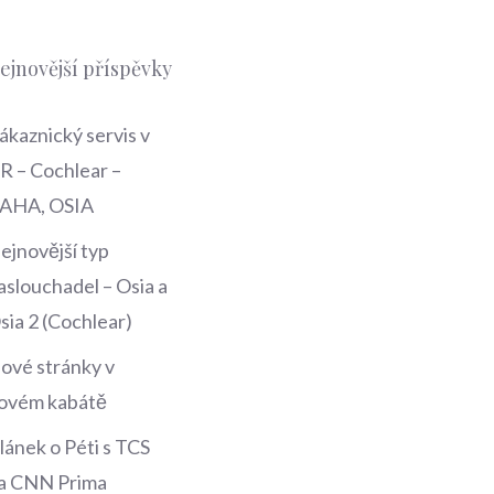
ejnovější příspěvky
ákaznický servis v
R – Cochlear –
AHA, OSIA
ejnovější typ
aslouchadel – Osia a
sia 2 (Cochlear)
ové stránky v
ovém kabátě
lánek o Péti s TCS
a CNN Prima