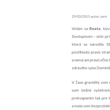
29/03/2015
autor:
petr
Volám sa
Beata
, bý
životopisom – skôr pr
ktorá sa narodila 
postihnutú pravú stra
a nemá ani pravú očnú 
zdravého syna Domini
V čase gravidity som 
som bežné vyšetrenia
prekvapením tak pre l
a mala som bezproblém