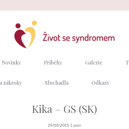
Novinky
Příběhy
Galerie
T
a zákroky
Sluchadla
Odkazy
Kika – GS (SK)
29/03/2015
|
petr