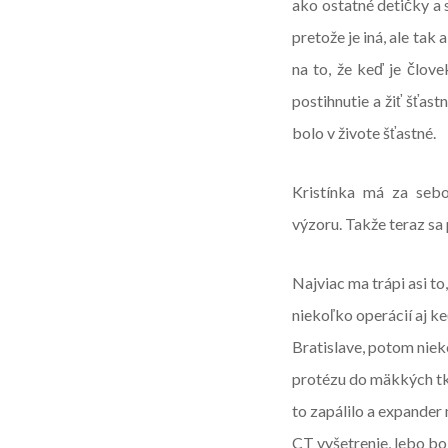
ako ostatné detičky a s
pretože je iná, ale tak
na to, že keď je člov
postihnutie a žiť šťast
bolo v živote šťastné.
Kristínka má za sebo
výzoru. Takže teraz sa
Najviac ma trápi asi to
niekoľko operácií aj k
Bratislave, potom niek
protézu do mäkkých tka
to zapálilo a expander
CT vyšetrenie, lebo bo