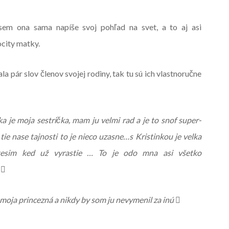
em ona sama napíše svoj pohľad na svet, a to aj asi
ocity matky.
a pár slov členov svojej rodiny, tak tu sú ich vlastnoručne
ka je moja sestrička, mam ju velmi rad a je to snof super-
ie nase tajnosti to je nieco uzasne…s Kristinkou je velka
tesim ked už vyrastie … To je odo mna asi všetko
e

e moja princezná a nikdy by som ju nevymenil za inú
