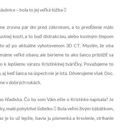
náušnice – bola to jej veľká túžba

me zrovna pár dní pred zákrokom, a to predĺženie málo
ustnej kosti, a to buď distrakciou, alebo kostným štepom
 to až po aktuálne vyhotovenom 3D CT. Myslím, že oba
máme veľké obavy, ale berieme to ako šancu priblížiť sa
k lepšiemu výrazu Kristínkinej tváričky. Považujeme to
, aj keď šanca na úspech nie je istá. Dôverujeme však Doc.
sme v dobrých rukách.
o hľadiska. Čo by som Vám ešte o Kristínke napísala? Je
sky, malé pohyblivé šidielko
Bola veľmi živým bábätkom,

z je to už lepšie, bavia ju písmenká a kreslenie, strihanie