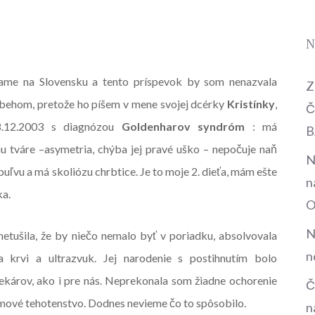
N
vame na Slovensku a tento príspevok by som nenazvala
Z
íbehom, pretože ho píšem v mene svojej dcérky
Kristínky
,
Č
18.12.2003 s diagnózou
Goldenharov syndróm
: má
B
nu tváre –asymetria, chýba jej pravé uško – nepočuje naň
N
buľvu a má skoliózu chrbtice. Je to moje 2. dieťa, mám ešte
n
ka.
O
N
netušila, že by niečo nemalo byť v poriadku, absolvovala
n
 krvi a ultrazvuk. Jej narodenie s postihnutím bolo
ekárov, ako i pre nás. Neprekonala som žiadne ochorenie
Č
ové tehotenstvo. Dodnes nevieme čo to spôsobilo.
n