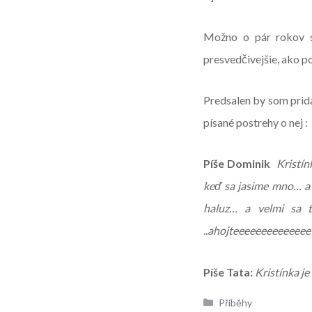
Možno o pár rokov s
presvedčivejšie, ako p
Predsalen by som pridal
písané postrehy o nej :
Píše
Dominik
Kristín
keď sa jasime mno… a t
haluz… a velmi sa 
..ahojteeeeeeeeeeeee
Píše
Tata
:
Kristínka j
Rubriky
Příběhy