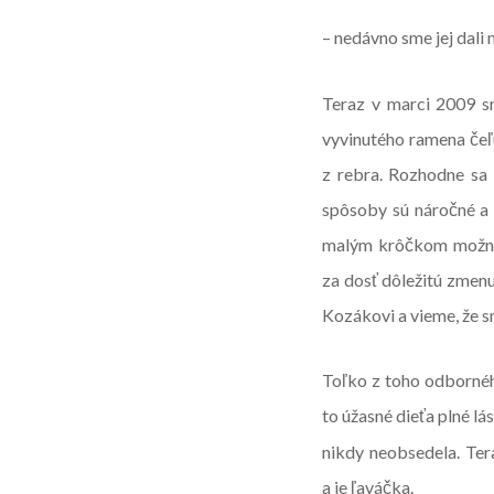
– nedávno sme jej dali 
Teraz v marci 2009 s
vyvinutého ramena čeľ
z rebra. Rozhodne sa
spôsoby sú náročné a 
malým krôčkom možno 
za dosť dôležitú zmenu
Kozákovi a vieme, že 
Toľko z toho odbornéh
to úžasné dieťa plné lá
nikdy neobsedela. Tera
a je ľaváčka.