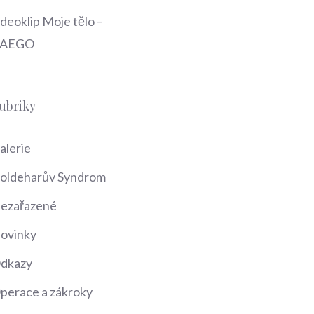
ideoklip Moje tělo –
AEGO
ubriky
alerie
oldeharův Syndrom
ezařazené
ovinky
dkazy
perace a zákroky