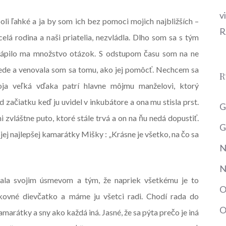
v
boli ľahké a ja by som ich bez pomoci mojich najbližších –
R
 celá rodina a naši priatelia, nezvládla. Dlho som sa s tým
rápilo ma množstvo otázok. S odstupom času som na ne
ede a venovala som sa tomu, ako jej pomôcť. Nechcem sa
R
oja veľká vďaka patrí hlavne môjmu manželovi, ktorý
od začiatku keď ju uvidel v inkubátore a ona mu stisla prst.
G
i zvláštne puto, ktoré stále trvá a on na ňu nedá dopustiť.
G
ojej najlepšej kamarátky Mišky : „Krásne je všetko, na čo sa
N
N
kala svojim úsmevom a tým, že napriek všetkému je to
O
šikovné dievčatko a máme ju všetci radi. Chodí rada do
O
marátky a sny ako každá iná. Jasné, že sa pýta prečo je iná