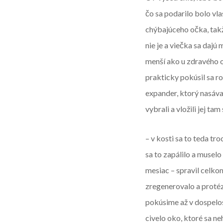
čo sa podarilo bolo vl
chýbajúceho očka, takž
nie je a viečka sa dajú
menší ako u zdravého o
prakticky pokúsil sa roz
expander, ktorý nasáva
vybrali a vložili jej ta
– v kosti sa to teda tr
sa to zapálilo a muselo
mesiac – spravil celko
zregenerovalo a protézu
pokúsime až v dospelos
civelo oko, ktoré sa ne