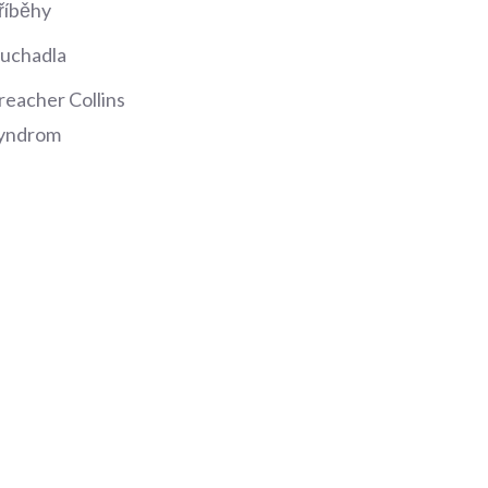
říběhy
luchadla
reacher Collins
yndrom