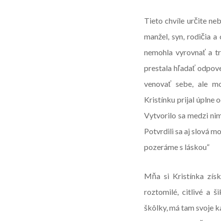
Tieto chvíle určite ne
manžel, syn, rodičia a
nemohla vyrovnať a t
prestala hľadať odpov
venovať sebe, ale m
Kristínku prijal úplne 
Vytvorilo sa medzi nim
Potvrdili sa aj slová m
pozeráme s láskou“
Mňa si Kristínka zís
roztomilé, citlivé a 
škôlky, má tam svoje ka