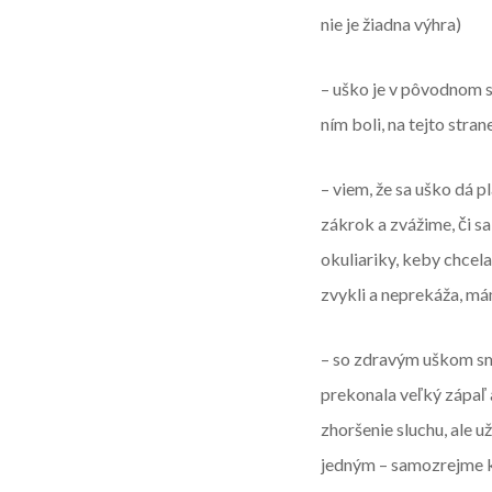
nie je žiadna výhra)
– uško je v pôvodnom st
ním boli, na tejto stran
– viem, že sa uško dá pl
zákrok a zvážime, či sa
okuliariky, keby chcel
zvykli a neprekáža, m
– so zdravým uškom sm
prekonala veľký zápaľ 
zhoršenie sluchu, ale 
jedným – samozrejme k