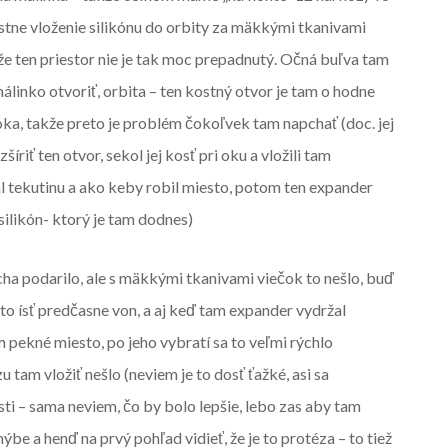
astne vloženie silikónu do orbity za mäkkými tkanivami
e ten priestor nie je tak moc prepadnutý. Očná buľva tam
 málinko otvoriť, orbita – ten kostný otvor je tam o hodne
ka, takže preto je problém čokoľvek tam napchať (doc. jej
šíriť ten otvor, sekol jej kosť pri oku a vložili tam
l tekutinu a ako keby robil miesto, potom ten expander
m silikón- ktorý je tam dodnes)
ocha podarilo, ale s mäkkými tkanivami viečok to nešlo, buď
 to ísť predčasne von, a aj keď tam expander vydržal
m pekné miesto, po jeho vybratí sa to veľmi rýchlo
 tam vložiť nešlo (neviem je to dosť ťažké, asi sa
ti – sama neviem, čo by bolo lepšie, lebo zas aby tam
hýbe a henď na prvý pohľad vidieť, že je to protéza – to tiež