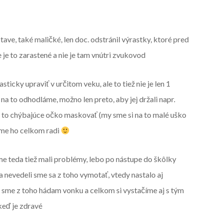
ave, také maličké, len doc. odstránil výrastky, ktoré pred
e je to zarastené a nie je tam vnútri zvukovod
asticky upraviť v určitom veku, ale to tiež nie je len 1
 na to odhodláme, možno len preto, aby jej držali napr.
a to chýbajúce očko maskovať (my sme si na to malé uško
áme ho celkom radi
e teda tiež mali problémy, lebo po nástupe do škôlky
a nevedeli sme sa z toho vymotať, vtedy nastalo aj
už sme z toho hádam vonku a celkom si vystačíme aj s tým
eď je zdravé