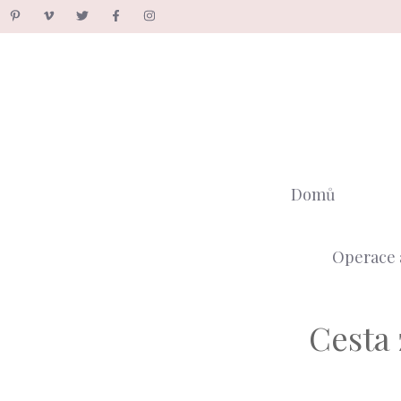
Přeskočit
na
obsah
Domů
Operace 
Cesta 