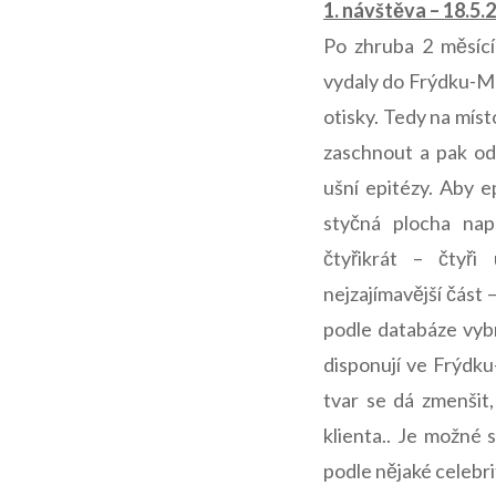
1. návštěva – 18.5.2
Po zhruba 2 měsící
vydaly do Frýdku-Mí
otisky. Tedy na míst
zaschnout a pak odl
ušní epitézy. Aby e
styčná plocha nap
čtyřikrát – čtyři
nejzajímavější část 
podle databáze vybr
disponují ve Frýdku
tvar se dá zmenšit,
klienta.. Je možné 
podle nějaké celebr