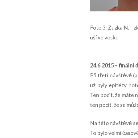
Foto 3: Zuzka N. –
uší ve vosku
24.6.2015 – finální
Při třetí návštěvě 
už byly epitézy hot
Ten pocit, že máte n
ten pocit, že se můž
Na této návštěvě se 
To bylo velmi časově