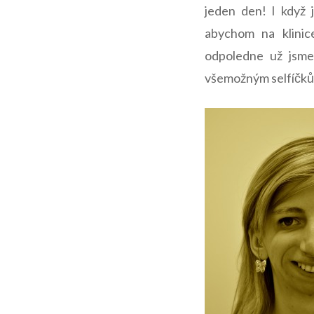
jeden den! I když 
abychom na klinic
odpoledne už jsme
všemožným selfíčkům.