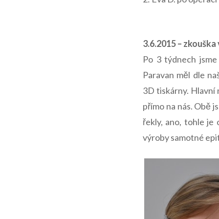
3.6.2015 – zkouška
Po 3 týdnech jsme 
Paravan měl dle na
3D tiskárny. Hlavní
přímo na nás. Obě js
řekly, ano, tohle je
výroby samotné epité