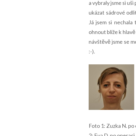
a vybraly jsme si uš
ukázat sádrové odlit
Já jsem si nechala 
ohnout blíže k hlavě
návštěvě jsme se mo
:-).
Foto 1: Z
2: Eva D. po operaci