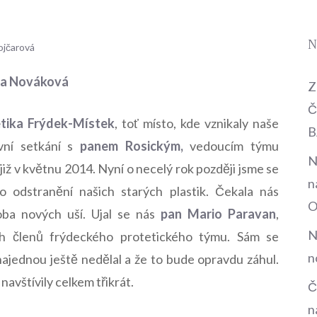
N
ojčarová
a Nováková
Z
Č
tika Frýdek-Místek
, toť místo, kde vznikaly naše
B
vní setkání s
panem
Rosickým
,
vedoucím týmu
N
již v květnu 2014. Nyní o necelý rok později jsme se
n
o odstranění našich starých plastik. Čekala nás
O
oba nových uší. Ujal se nás
pan
Mario Paravan
,
N
h členů frýdeckého protetického týmu. Sám se
n
i najednou ještě nedělal a že to bude opravdu záhul.
avštívily celkem třikrát.
Č
n