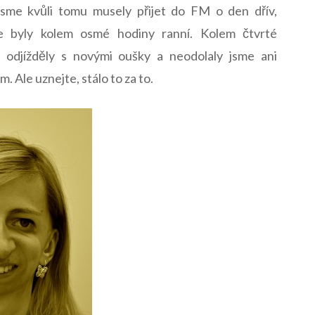
jsme kvůli tomu musely přijet do FM o den dřív,
e byly kolem osmé hodiny ranní. Kolem čtvrté
 odjížděly s novými oušky a neodolaly jsme ani
 Ale uznejte, stálo to za to.