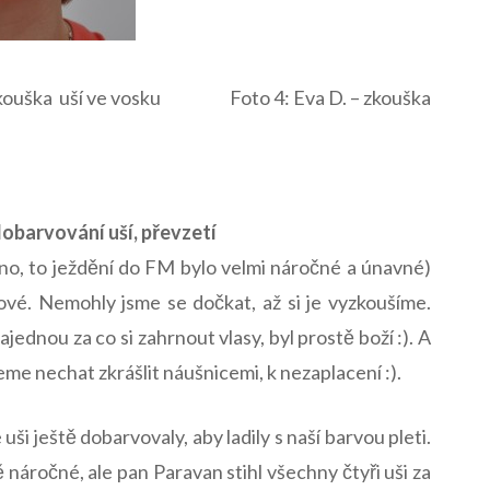
 zkouška uší ve vosku Foto 4: Eva D. – zkouška
 dobarvování uší, převzetí
(ano, to ježdění do FM bylo velmi náročné a únavné)
ové. Nemohly jsme se dočkat, až si je vyzkoušíme.
ajednou za co si zahrnout vlasy, byl prostě boží :). A
eme nechat zkrášlit náušnicemi, k nezaplacení :).
uši ještě dobarvovaly, aby ladily s naší barvou pleti.
 náročné, ale pan Paravan stihl všechny čtyři uši za