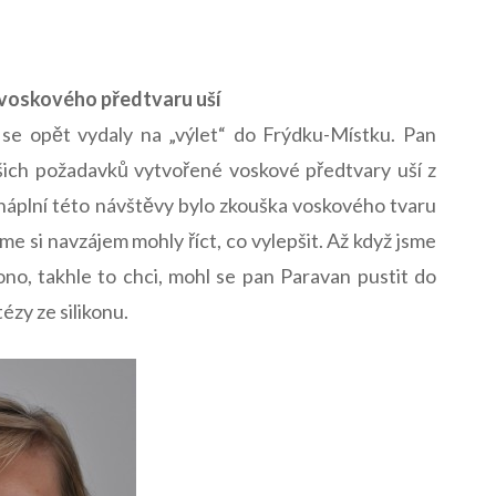
 voskového předtvaru uší
se opět vydaly na „výlet“ do Frýdku-Místku. Pan
šich požadavků vytvořené voskové předtvary uší z
 náplní této návštěvy bylo zkouška voskového tvaru
me si navzájem mohly říct, co vylepšit. Až když jsme
 ono, takhle to chci, mohl se pan Paravan pustit do
zy ze silikonu.