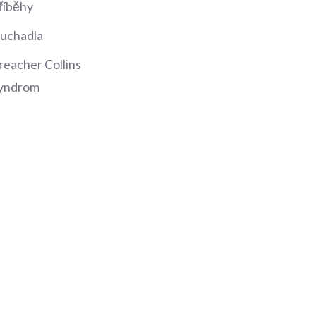
říběhy
luchadla
reacher Collins
yndrom