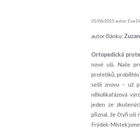
25/06/2015
autor:
Eva D
autor článku:
Zuzan
Ortopedická prote
nové uši. Naše pr
protetiků, proběhlo 
sešli znovu – už p
několikafázová výr
jeden ze zkušenýc
přiznal, že čtyři uš
Frýdek-Místek jsme n