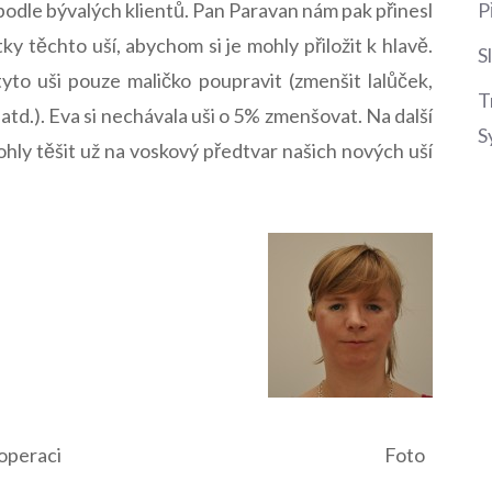
i podle bývalých klientů. Pan Paravan nám pak přinesl
P
ky těchto uší, abychom si je mohly přiložit k hlavě.
S
tyto uši pouze maličko poupravit (zmenšit lalůček,
T
 atd.). Eva si nechávala uši o 5% zmenšovat. Na další
S
hly těšit už na voskový předtvar našich nových uší
uzka N. po operaci Foto