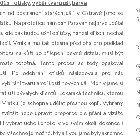
015 – otisky, výběr tvaru uší, barva
v
ch od odstranění starých„uší“ v Ostravě jsme se
R
stku. Na protetice nám pan Paravan nejprve udělal
o, kde pak budou ušní epitézy, nanesl silikon, nechal
epil. Vznikla mu tak přesná předloha pro podklad
R
pitéza na kůži po přilepení pevně držela, musí být
rosto totožná. Tento proces se tedy opakoval
G
 uši. Po odebrání otisků následovala pro nás
G
– vybírání tvaru a velikosti nových uší. Mohly jsme si
N
at uši bývalých klientů. Lékařská technika, kterou
-Místku, je schopna udělat přesnou kopii. Vybraný
N
 zvětšit nebo upravit proporce dle přání a vizáže
O
si i vybrat ucho kohokoliv ve svém okolí, dokonce i
O
ity. Všechno je možné. My s Evou jsme byly skromné